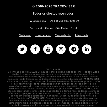
© 2018-2026 TRADEWISER
Todos os direitos reservados.
TW Educacional | CNPJ 46.230.044/0001-09
São José dos Campos - São Paulo | Brasil
Disclaimer
•
Licenciamento
•
Termo de Uso
•
Privacidade
DISCLAIMER
:
O conteúdo da TRADEWISER Educacional disponibilizado por meio do seu Site e
Redes Sociais sobre análises técnicas, comentários, opiniões e notícias
educacionais de índices, ações, criptomoeda, token e FOREX e a sua relação
com o mercado financeiro tradicional, são de cunho educacional. TRADEWISER
Educacional e Marcelo Torres não fornecem assessoria financeiro, portanto, não
é feito nenhum tipo de recomendação financeira ou de investimento, assim
como não recomenda o uso das informações neles disponibilizadas uma vez que
os dados CFDs (ações, índices, futuros), Criptomoedas, Tokens e FOREX, não
são necessariamente precisos ou atualizados em tempo real, podendo os preços
diferirem dos preços reais dos mercado, o que os tornam inapropriados para fins
de uso em trades e operações financeiras. O conteúdo publicado no Site e
Redes Sociais da TRADEWISER Educacional tem como único objetivo realizar
análises técnicas e opiniões educacionais subjetivas para a compreensão do
comportamento dos mercados de ações, criptomoedas, Tokens e ativos FOREX
e, de forma alguma, faz qualquer tipo de recomendação de investimento,