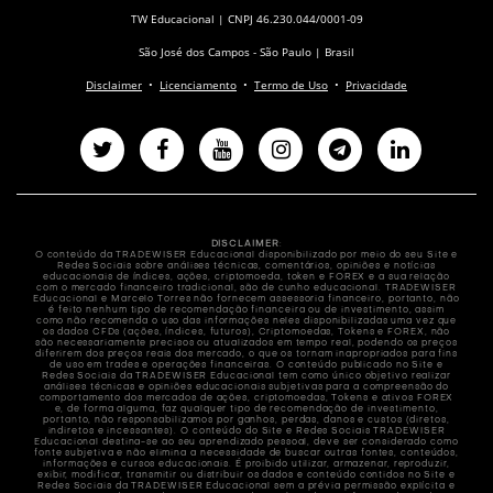
TW Educacional | CNPJ 46.230.044/0001-09
São José dos Campos - São Paulo | Brasil
Disclaimer
•
Licenciamento
•
Termo de Uso
•
Privacidade
DISCLAIMER
:
O conteúdo da TRADEWISER Educacional disponibilizado por meio do seu Site e
Redes Sociais sobre análises técnicas, comentários, opiniões e notícias
educacionais de índices, ações, criptomoeda, token e FOREX e a sua relação
com o mercado financeiro tradicional, são de cunho educacional. TRADEWISER
Educacional e Marcelo Torres não fornecem assessoria financeiro, portanto, não
é feito nenhum tipo de recomendação financeira ou de investimento, assim
como não recomenda o uso das informações neles disponibilizadas uma vez que
os dados CFDs (ações, índices, futuros), Criptomoedas, Tokens e FOREX, não
são necessariamente precisos ou atualizados em tempo real, podendo os preços
diferirem dos preços reais dos mercado, o que os tornam inapropriados para fins
de uso em trades e operações financeiras. O conteúdo publicado no Site e
Redes Sociais da TRADEWISER Educacional tem como único objetivo realizar
análises técnicas e opiniões educacionais subjetivas para a compreensão do
comportamento dos mercados de ações, criptomoedas, Tokens e ativos FOREX
e, de forma alguma, faz qualquer tipo de recomendação de investimento,
portanto, não responsabilizamos por ganhos, perdas, danos e custos (diretos,
indiretos e incessantes). O conteúdo do Site e Redes Sociais TRADEWISER
Educacional destina-se ao seu aprendizado pessoal, deve ser considerado como
fonte subjetiva e não elimina a necessidade de buscar outras fontes, conteúdos,
informações e cursos educacionais. É proibido utilizar, armazenar, reproduzir,
exibir, modificar, transmitir ou distribuir os dados e conteúdo contidos no Site e
Redes Sociais da TRADEWISER Educacional sem a prévia permissão explícita e